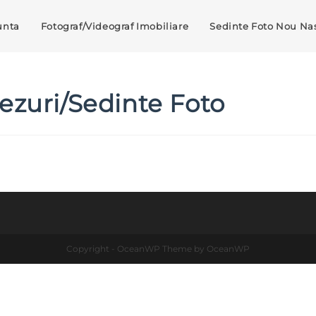
unta
Fotograf/Videograf Imobiliare
Sedinte Foto Nou Nas
ezuri/Sedinte Foto
Copyright - OceanWP Theme by OceanWP