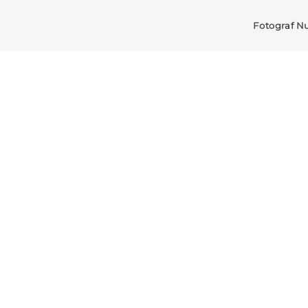
Fotograf N
Evenimente Uni