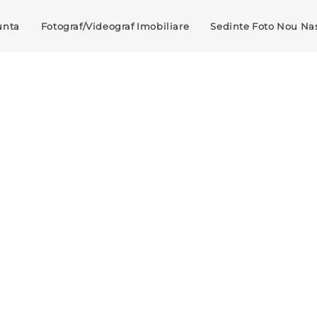
unta
Fotograf/Videograf Imobiliare
Sedinte Foto Nou Nas
ce